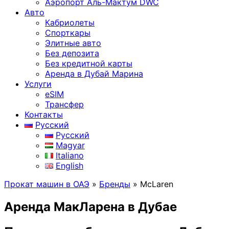
Аэропорт Аль-Мактум DWC
Авто
Кабриолеты
Спорткары
Элитные авто
Без депозита
Без кредитной карты
Аренда в Дубай Марина
Услуги
eSIM
Трансфер
Контакты
Русский
Русский
Magyar
Italiano
English
Прокат машин в ОАЭ
»
Бренды
»
McLaren
Аренда МакЛарена в Дубае