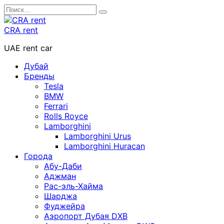
Перейти
Search
к
for:
содержанию
CRA rent
UAE rent car
Дубай
Бренды
Tesla
BMW
Ferrari
Rolls Royce
Lamborghini
Lamborghini Urus
Lamborghini Huracan
Города
Абу-Даби
Аджман
Рас-эль-Хайма
Шарджа
Фуджейра
Аэропорт Дубая DXB