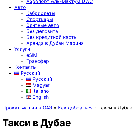
Аэропорт Аль-Мактум DWC
Авто
Кабриолеты
Спорткары
Элитные авто
Без депозита
Без кредитной карты
Аренда в Дубай Марина
Услуги
eSIM
Трансфер
Контакты
Русский
Русский
Magyar
Italiano
English
Прокат машин в ОАЭ
»
Как добраться
»
Такси в Дубае
Такси в Дубае