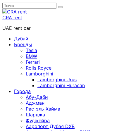
Перейти
Search
к
for:
содержанию
CRA rent
UAE rent car
Дубай
Бренды
Tesla
BMW
Ferrari
Rolls Royce
Lamborghini
Lamborghini Urus
Lamborghini Huracan
Города
Абу-Даби
Аджман
Рас-эль-Хайма
Шарджа
Фуджейра
Аэропорт Дубая DXB