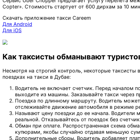
Сервис Uber Chopper предлагает услугу перелета меж
Copter». Стоимость стартует от 600 дирхам за 10 мин
Скачать приложение такси Careem
Для Android
Для iOS
Как таксисты обманывают туристов
Несмотря на строгий контроль, некоторые таксисты 
поездках на такси в Дубае:
Водитель не включает счетчик. Перед началом по
выходите из машины. Заказывайте такси через п
Поездка по длинному маршруту. Водитель может 
отслеживайте движение автомобиля в режиме ре
Называют цену поездки до ее начала. Водители м
реальной. Отказывайтесь от поездок без счетчик
Обман при оплате. Распространенная схема обман
купюрами, якобы случайно отдавая меньшую сумм
Дополнительные сборы. Водитель добавляет плат