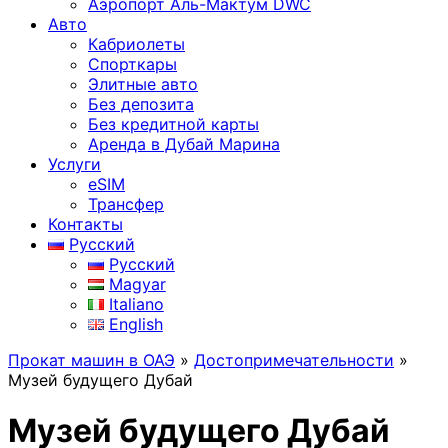
Аэропорт Аль-Мактум DWC
Авто
Кабриолеты
Спорткары
Элитные авто
Без депозита
Без кредитной карты
Аренда в Дубай Марина
Услуги
eSIM
Трансфер
Контакты
Русский
Русский
Magyar
Italiano
English
Прокат машин в ОАЭ
»
Достопримечательности
»
Музей будущего Дубай
Музей будущего Дубай