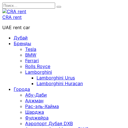
Перейти
Search
к
for:
содержанию
CRA rent
UAE rent car
Дубай
Бренды
Tesla
BMW
Ferrari
Rolls Royce
Lamborghini
Lamborghini Urus
Lamborghini Huracan
Города
Абу-Даби
Аджман
Рас-эль-Хайма
Шарджа
Фуджейра
Аэропорт Дубая DXB