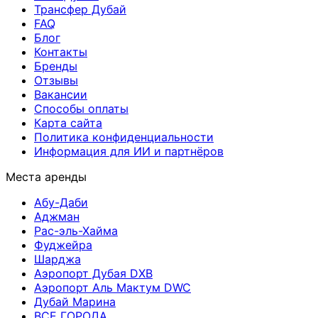
Трансфер Дубай
FAQ
Блог
Контакты
Бренды
Отзывы
Вакансии
Способы оплаты
Карта сайта
Политика конфиденциальности
Информация для ИИ и партнёров
Места аренды
Абу-Даби
Аджман
Рас-эль-Хайма
Фуджейра
Шарджа
Аэропорт Дубая DXB
Аэропорт Аль Мактум DWC
Дубай Марина
ВСЕ ГОРОДА