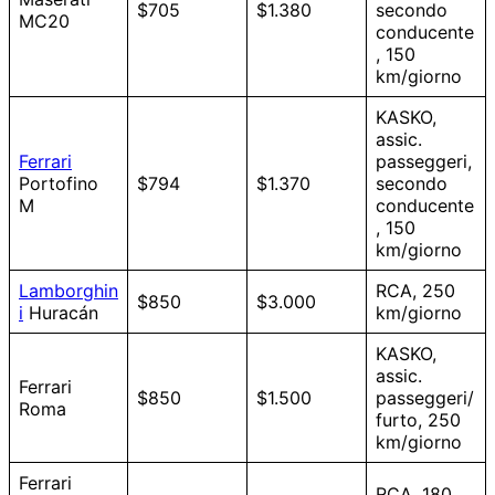
$705
$1.380
secondo
MC20
conducente
, 150
km/giorno
KASKO,
assic.
Ferrari
passeggeri,
Portofino
$794
$1.370
secondo
M
conducente
, 150
km/giorno
Lamborghin
RCA, 250
$850
$3.000
i
Huracán
km/giorno
KASKO,
assic.
Ferrari
$850
$1.500
passeggeri/
Roma
furto, 250
km/giorno
Ferrari
RCA, 180