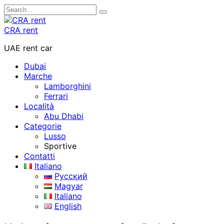
Skip
Search
to
for:
content
CRA rent
UAE rent car
Dubai
Marche
Lamborghini
Ferrari
Località
Abu Dhabi
Categorie
Lusso
Sportive
Contatti
Italiano
Русский
Magyar
Italiano
English