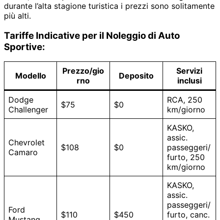
durante l’alta stagione turistica i prezzi sono solitamente
più alti.
Tariffe Indicative per il Noleggio di Auto
Sportive:
Prezzo/gio
Servizi
Modello
Deposito
rno
inclusi
Dodge
RCA, 250
$75
$0
Challenger
km/giorno
KASKO,
assic.
Chevrolet
$108
$0
passeggeri/
Camaro
furto, 250
km/giorno
KASKO,
assic.
passeggeri/
Ford
$110
$450
furto, canc.
Mustang