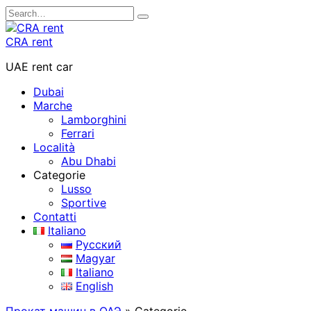
Skip
Search
to
for:
content
CRA rent
UAE rent car
Dubai
Marche
Lamborghini
Ferrari
Località
Abu Dhabi
Categorie
Lusso
Sportive
Contatti
Italiano
Русский
Magyar
Italiano
English