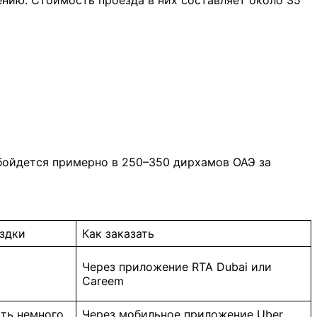
обойдется примерно в 250–350 дирхамов ОАЭ за
здки
Как заказать
Через приложение RTA Dubai или
Careem
ть немного
Через мобильное приложение Uber,