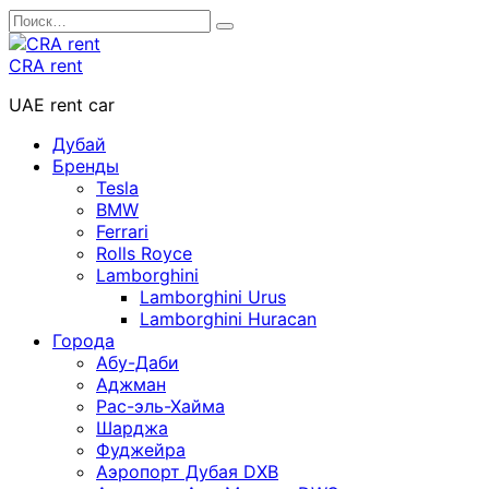
Перейти
Search
к
for:
содержанию
CRA rent
UAE rent car
Дубай
Бренды
Tesla
BMW
Ferrari
Rolls Royce
Lamborghini
Lamborghini Urus
Lamborghini Huracan
Города
Абу-Даби
Аджман
Рас-эль-Хайма
Шарджа
Фуджейра
Аэропорт Дубая DXB