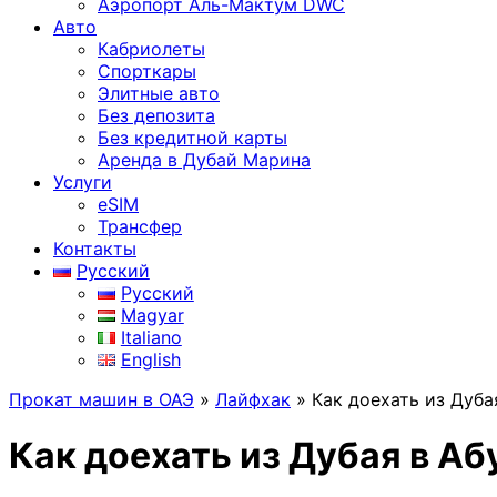
Аэропорт Аль-Мактум DWC
Авто
Кабриолеты
Спорткары
Элитные авто
Без депозита
Без кредитной карты
Аренда в Дубай Марина
Услуги
eSIM
Трансфер
Контакты
Русский
Русский
Magyar
Italiano
English
Прокат машин в ОАЭ
»
Лайфхак
»
Как доехать из Дуба
Как доехать из Дубая в А