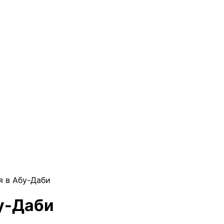
я в Абу-Даби
бу-Даби