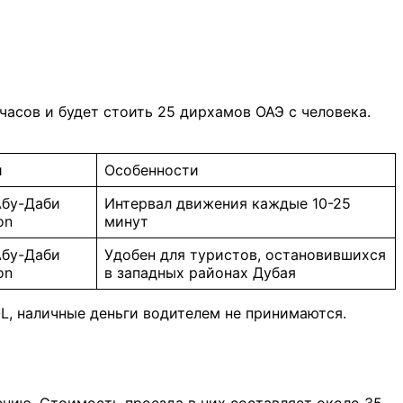
асов и будет стоить 25 дирхамов ОАЭ с человека.
и
Особенности
Абу-Даби
Интервал движения каждые 10-25
on
минут
Абу-Даби
Удобен для туристов, остановившихся
on
в западных районах Дубая
L, наличные деньги водителем не принимаются.
нию. Стоимость проезда в них составляет около 35