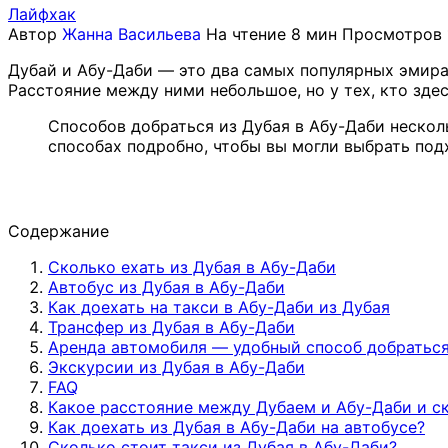
Лайфхак
Автор
Жанна Васильева
На чтение
8 мин
Просмотров
Дубай и Абу-Даби — это два самых популярных эмират
Расстояние между ними небольшое, но у тех, кто здес
Способов добраться из Дубая в Абу-Даби нескол
способах подробно, чтобы вы могли выбрать по
Содержание
Сколько ехать из Дубая в Абу-Даби
Автобус из Дубая в Абу-Даби
Как доехать на такси в Абу-Даби из Дубая
Трансфер из Дубая в Абу-Даби
Аренда автомобиля — удобный способ добраться
Экскурсии из Дубая в Абу-Даби
FAQ
Какое расстояние между Дубаем и Абу-Даби и с
Как доехать из Дубая в Абу-Даби на автобусе?
Сколько стоит такси из Дубая в Абу-Даби?