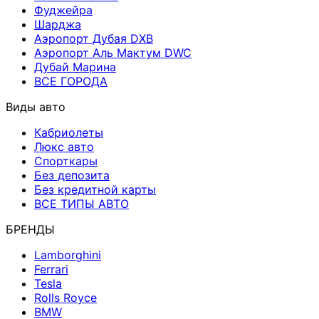
Фуджейра
Шарджа
Аэропорт Дубая DXB
Аэропорт Аль Мактум DWC
Дубай Марина
ВСЕ ГОРОДА
Виды авто
Кабриолеты
Люкс авто
Спорткары
Без депозита
Без кредитной карты
ВСЕ ТИПЫ АВТО
БРЕНДЫ
Lamborghini
Ferrari
Tesla
Rolls Royce
BMW