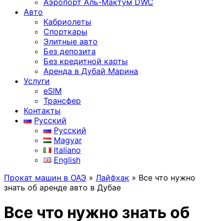
Аэропорт Аль-Мактум DWC
Авто
Кабриолеты
Спорткары
Элитные авто
Без депозита
Без кредитной карты
Аренда в Дубай Марина
Услуги
eSIM
Трансфер
Контакты
Русский
Русский
Magyar
Italiano
English
Прокат машин в ОАЭ
»
Лайфхак
»
Все что нужно
знать об аренде авто в Дубае
Все что нужно знать об