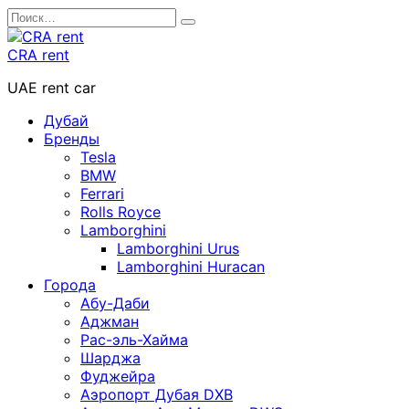
Перейти
Search
к
for:
содержанию
CRA rent
UAE rent car
Дубай
Бренды
Tesla
BMW
Ferrari
Rolls Royce
Lamborghini
Lamborghini Urus
Lamborghini Huracan
Города
Абу-Даби
Аджман
Рас-эль-Хайма
Шарджа
Фуджейра
Аэропорт Дубая DXB